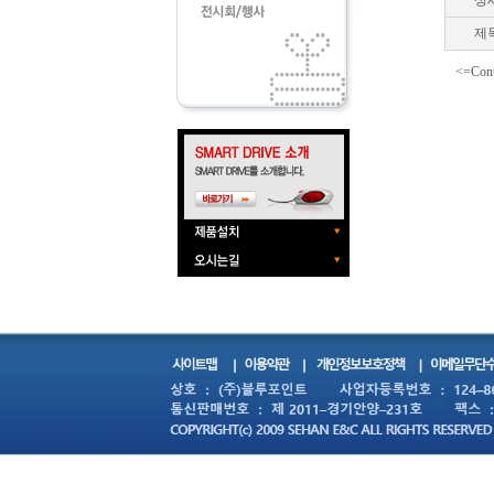
상
제
<=Cont