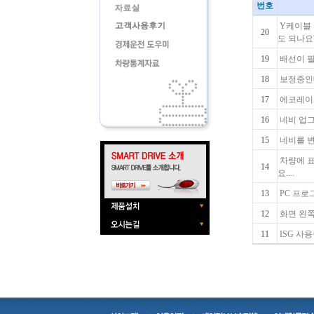
번호
Y케이블
20
도 되나요?.
19
배선이 필
18
보정중인
17
에코레이서
16
네비 업
15
네비를 변
차량에 
14
요....
13
PC 프로
12
화면 왼쪽
11
ISG 사