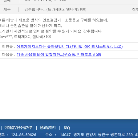
상세
date : 2011-11-10,
hit : 3561
제목
강추합니다....(트라제XG, 엔나비S100)
첨
빠른 배송과 새로운 방식의 연료절감기... 소문듣고 구매를 하였는데,
역시나 운전습관을 많이 개선하게 되고,
그러면서 자연적으로 연비로 절약할 수 있게 되네요. 강추합니다.
- love***, 트라제XG, 엔나비S100
이전글 :
에코게이지보다는 좋아보입니다.(카니발, 에이피시스템AP5 LED)
다음글 :
계속 사용해 봐야 알겠지만...(윈스톰, 인터로드 S-50)